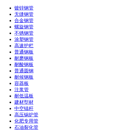
镀锌钢管
无缝钢管
合金钢管
螺旋钢管
不锈钢管
涂塑钢管
高速护栏
普通钢板
耐磨钢板
耐酸钢板
普通圆钢
耐候钢板
容器板
注浆管
耐低温板
建材型材
中空锚杆
高压锅炉管
化肥专用管
石油裂化管